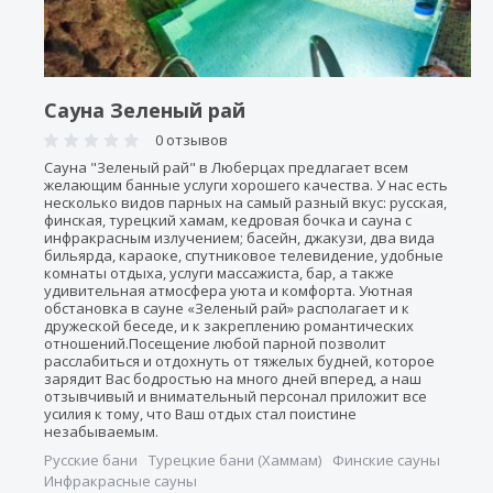
Сауна Зеленый рай
0 отзывов
Сауна "Зеленый рай" в Люберцах предлагает всем
желающим банные услуги хорошего качества. У нас есть
несколько видов парных на самый разный вкус: русская,
финская, турецкий хамам, кедровая бочка и сауна с
инфракрасным излучением; басейн, джакузи, два вида
бильярда, караоке, спутниковое телевидение, удобные
комнаты отдыха, услуги массажиста, бар, а также
удивительная атмосфера уюта и комфорта. Уютная
обстановка в сауне «Зеленый рай» располагает и к
дружеской беседе, и к закреплению романтических
отношений.Посещение любой парной позволит
расслабиться и отдохнуть от тяжелых будней, которое
зарядит Вас бодростью на много дней вперед, а наш
отзывчивый и внимательный персонал приложит все
усилия к тому, что Ваш отдых стал поистине
незабываемым.
Русские бани
Турецкие бани (Хаммам)
Финские сауны
Инфракрасные сауны