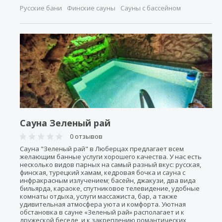
Русские бани
Финские сауны
Сауны с бассейном
Сауна Зеленый рай
0 отзывов
Сауна "Зеленый рай" в Люберцах предлагает всем
желающим банные услуги хорошего качества. У нас есть
несколько видов парных на самый разный вкус: русская,
финская, турецкий хамам, кедровая бочка и сауна с
инфракрасным излучением; басейн, джакузи, два вида
бильярда, караоке, спутниковое телевидение, удобные
комнаты отдыха, услуги массажиста, бар, а также
удивительная атмосфера уюта и комфорта. Уютная
обстановка в сауне «Зеленый рай» располагает и к
дружеской беседе, и к закреплению романтических