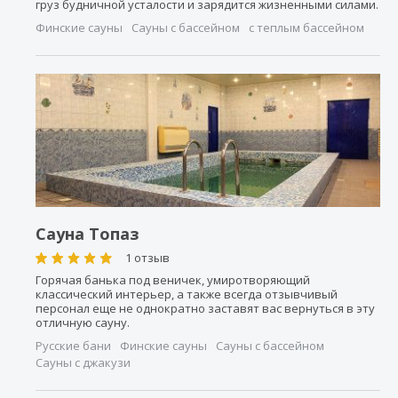
груз будничной усталости и зарядится жизненными силами.
Финские сауны
Сауны с бассейном
с теплым бассейном
Сауна Топаз
1 отзыв
Горячая банька под веничек, умиротворяющий
классический интерьер, а также всегда отзывчивый
персонал еще не однократно заставят вас вернуться в эту
отличную сауну.
Русские бани
Финские сауны
Сауны с бассейном
Сауны с джакузи