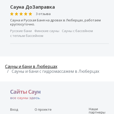
Сауна ДоЗаправка
3 отзыва
Сауна и Русская Баня на дровах в Люберцах, работаем
круглосуточно.
Русские бани
Финские сауны
Сауны с бассейном
с теплым бассейном
Сауны и бани в Люберцах
Сауны и бани с гидромассажем в Люберцах
Наши
Вход
О проекте
партнеры