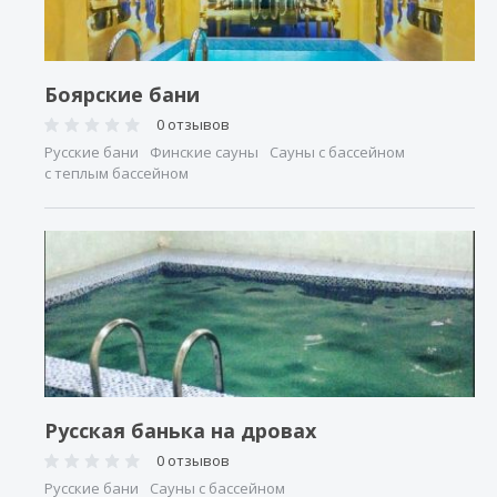
Боярские бани
0 отзывов
Русские бани
Финские сауны
Сауны с бассейном
с теплым бассейном
Русская банька на дровах
0 отзывов
Русские бани
Сауны с бассейном